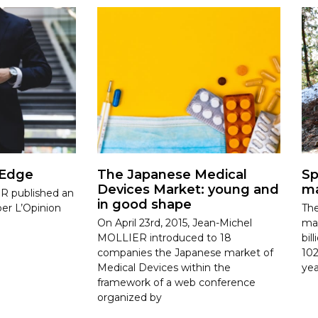
 Edge
The Japanese Medical
Sp
Devices Market: young and
ma
R published an
in good shape
per L’Opinion
The
On April 23rd, 2015, Jean-Michel
mar
MOLLIER introduced to 18
bil
companies the Japanese market of
102
Medical Devices within the
yea
framework of a web conference
organized by