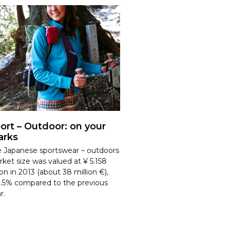
ort – Outdoor: on your
rks
 Japanese sportswear – outdoors
ket size was valued at ¥ 5.158
lion in 2013 (about 38 million €),
.5% compared to the previous
r.