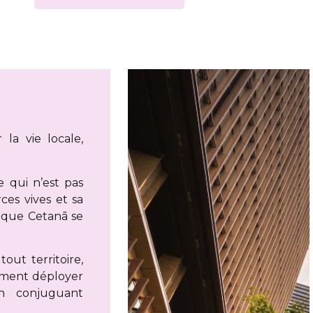
la vie locale,
e qui n’est pas
ces vives et sa
on que Cetanā se
ut territoire,
nement déployer
en conjuguant