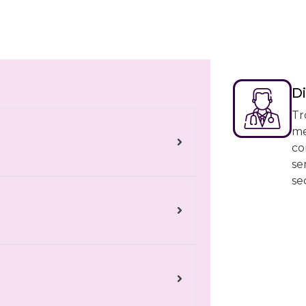
Di
Tr
me
co
se
se