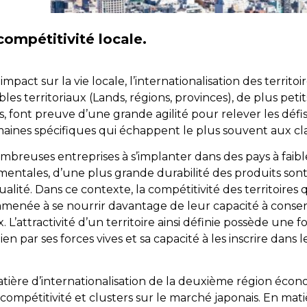
 compétitivité locale.
ct sur la vie locale, l’internationalisation des territoir
 territoriaux (Lands, régions, provinces), de plus petit
, font preuve d’une grande agilité pour relever les défis
nes spécifiques qui échappent le plus souvent aux class
ombreuses entreprises à s’implanter dans des pays à faib
entales, d’une plus grande durabilité des produits sont
alité. Dans ce contexte, la compétitivité des territoires
st amenée à se nourrir davantage de leur capacité à conse
. L’attractivité d’un territoire ainsi définie possède une
en par ses forces vives et sa capacité à les inscrire dans l
tière d’internationalisation de la deuxième région écon
ompétitivité et clusters sur le marché japonais. En mati