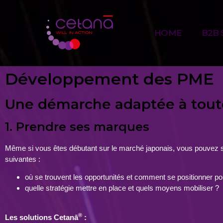
HOME
B2B 
Développement des PME
Une démarche adaptée à toutes
1. Prendre ses marques
Même si vous êtes débutant sur le marché japonais, vous pouvez s
suivantes :
où se trouvent les opportunités et comment se positionner pour
quelle stratégie mettre en place et quels moyens mobiliser ?
®
Les solutions Cetanā
: