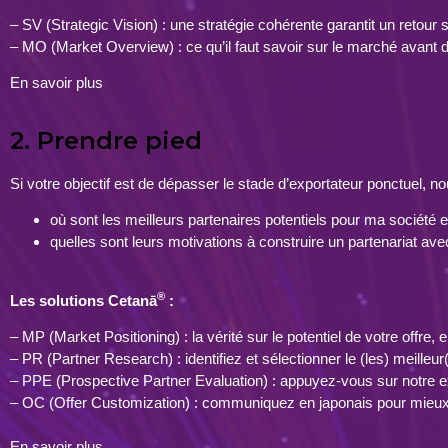
– SV (Strategic Vision) : une stratégie cohérente garantit un retour
– MO (Market Overview) : ce qu’il faut savoir sur le marché avant d
En savoir plus
2. Prendre pied
Si votre objectif est de dépasser le stade d’exportateur ponctuel, n
où sont les meilleurs partenaires potentiels pour ma société et
quelles sont leurs motivations à construire un partenariat ave
®
Les solutions Cetanā
:
– MP (Market Positioning) : la vérité sur le potentiel de votre offre, 
– PR (Partner Research) : identifiez et sélectionner le (les) meilleu
– PPE (Prospective Partner Evaluation) : appuyez-vous sur notre expe
– OC (Offer Customization) : communiquez en japonais pour mieux
En savoir plus