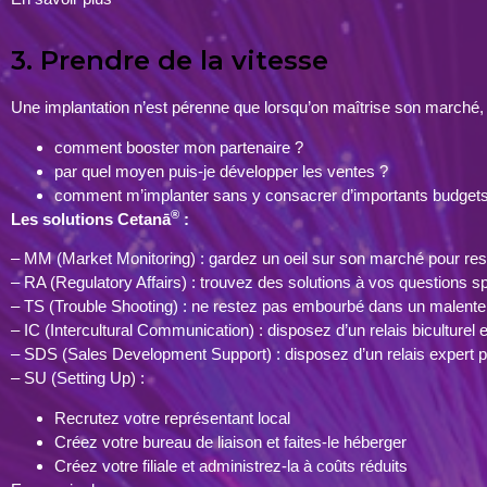
3. Prendre de la vitesse
Une implantation n’est pérenne que lorsqu’on maîtrise son marché, 
comment booster mon partenaire ?
par quel moyen puis-je développer les ventes ?
comment m’implanter sans y consacrer d’importants budget
®
Les solutions Cetanā
:
– MM (Market Monitoring) : gardez un oeil sur son marché pour res
– RA (Regulatory Affairs) : trouvez des solutions à vos questions spé
– TS (Trouble Shooting) : ne restez pas embourbé dans un malentend
– IC (Intercultural Communication) : disposez d’un relais biculturel 
– SDS (Sales Development Support) : disposez d’un relais expert p
– SU (Setting Up) :
Recrutez votre représentant local
Créez votre bureau de liaison et faites-le héberger
Créez votre filiale et administrez-la à coûts réduits