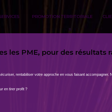
SERVICES
PROMOTION TERRITORIALE
CLI
 les PME, pour des résultats r
écuriser, rentabiliser votre approche en vous faisant accompagner.
 en tirer profit ?